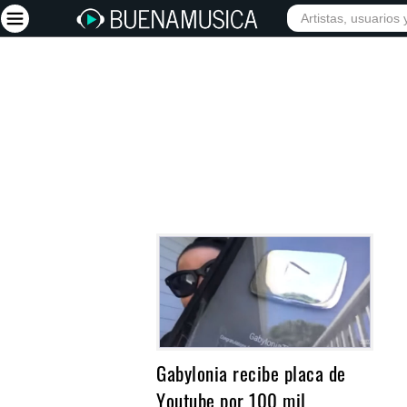
INICIO
ARTISTAS
Iniciar sesión
Registrarse
Inicio
Artistas
Red Social
Música
Vídeos
Discografías
Letras
Gabylonia recibe placa de
Conciertos
Youtube por 100 mil