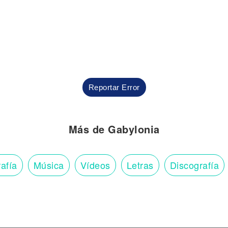
Reportar Error
Más de Gabylonia
afía
Música
Vídeos
Letras
Discografía