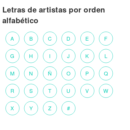
Letras de artistas por orden
alfabético
A
B
C
D
E
F
G
H
I
J
K
L
M
N
Ñ
O
P
Q
R
S
T
U
V
W
X
Y
Z
#