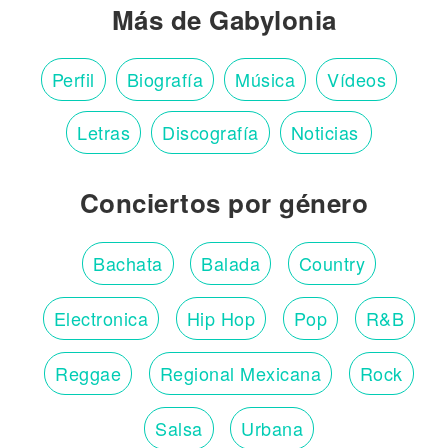
Más de Gabylonia
Perfil
Biografía
Música
Vídeos
Letras
Discografía
Noticias
Conciertos por género
Bachata
Balada
Country
Electronica
Hip Hop
Pop
R&B
Reggae
Regional Mexicana
Rock
Salsa
Urbana