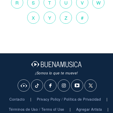
R
S
T
U
V
W
X
Y
Z
#
¡Somos lo que te mueve!
|
|
Contacto
Privacy Policy / Política de Privacidad
|
|
Términos de Uso / Terms of Use
Agregar Artista