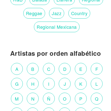
Reggae
Jazz
Country
Regional Mexicana
Artistas por orden alfabético
A
B
C
D
E
F
G
H
I
J
K
L
M
N
Ñ
O
P
Q