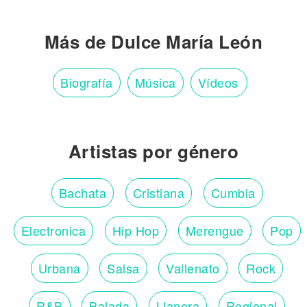
Más de Dulce María León
Biografía
Música
Vídeos
Artistas por género
Bachata
Cristiana
Cumbia
Electronica
Hip Hop
Merengue
Pop
Urbana
Salsa
Vallenato
Rock
R&B
Balada
Llanera
Regional