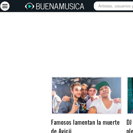
INICIO
ARTISTAS
Iniciar sesión
Registrarse
Inicio
Artistas
Red Social
Música
Vídeos
Discografías
Letras
Famosos lamentan la muerte
DJ
Conciertos
de Avicii
pl