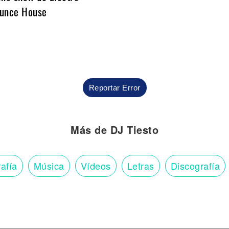
unce House
Reportar Error
Más de DJ Tiesto
afía
Música
Vídeos
Letras
Discografía