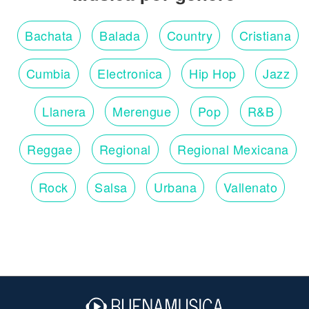
Bachata
Balada
Country
Cristiana
Cumbia
Electronica
Hip Hop
Jazz
Llanera
Merengue
Pop
R&B
Reggae
Regional
Regional Mexicana
Rock
Salsa
Urbana
Vallenato