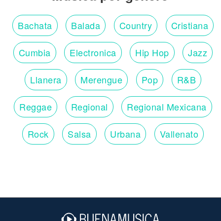
Bachata
Balada
Country
Cristiana
Cumbia
Electronica
Hip Hop
Jazz
Llanera
Merengue
Pop
R&B
Reggae
Regional
Regional Mexicana
Rock
Salsa
Urbana
Vallenato