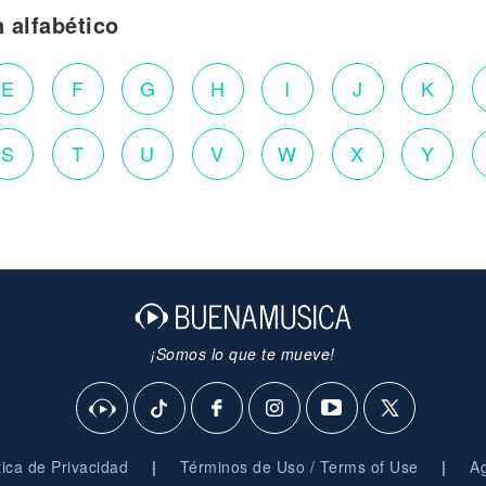
n alfabético
E
F
G
H
I
J
K
S
T
U
V
W
X
Y
¡Somos lo que te mueve!
|
|
ítica de Privacidad
Términos de Uso / Terms of Use
Ag