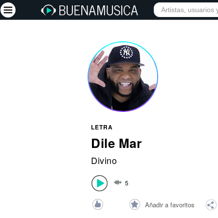
INICIO
ARTISTAS
Iniciar sesión
Registrarse
Inicio
Artistas
Red Social
LETRA
Música
Dile Mar
Vídeos
Divino
Discografías
5
Letras
Conciertos
Añadir a favoritos