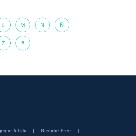
L
M
N
Ñ
Z
#
|
|
regar Artista
Reportar Error