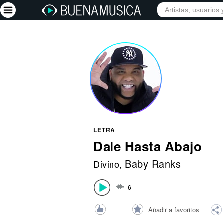
INICIO
ARTISTAS
Iniciar sesión
Registrarse
Inicio
Artistas
Red Social
LETRA
Música
Dale Hasta Abajo
Vídeos
Baby Ranks
Divino
,
Discografías
6
Letras
Conciertos
Añadir a favoritos