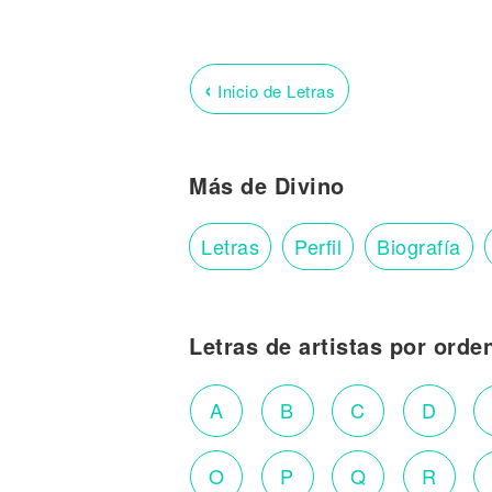
‹
Inicio de Letras
Más de Divino
Letras
Perfil
Biografía
Letras de artistas por orde
A
B
C
D
O
P
Q
R