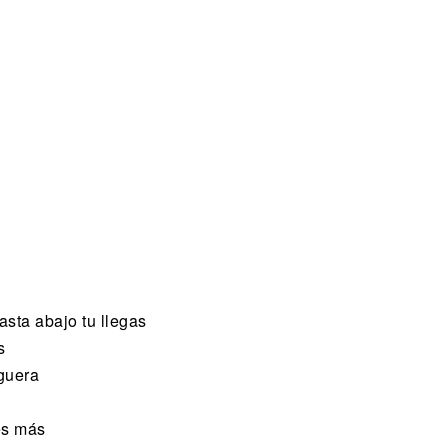
asta abajo tu llegas
s
guera
es más