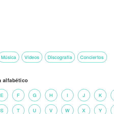
Música
Vídeos
Discografía
Conciertos
n alfabético
E
F
G
H
I
J
K
S
T
U
V
W
X
Y