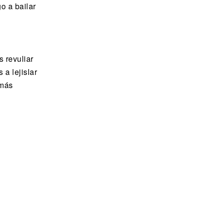
o a bailar
 revuliar
a lejislar
 más