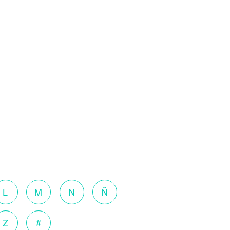
L
M
N
Ñ
Z
#