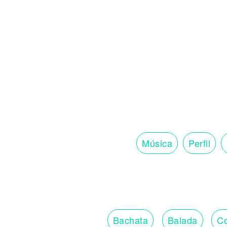
Música
Perfil
Bachata
Balada
Co