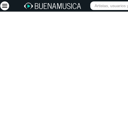
Iniciar sesión
Registrarse
Inicio
Artistas
Red Social
Música
Vídeos
Discografías
Letras
Conciertos