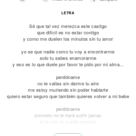
LETRA
Sé que tal vez merezca este castigo
que difícil es no estar contigo
y como me duelen los minutos sin tu amor
yo se que nadie como tu voy a encontrarme
solo tu sabes enamorarme
y eso es lo que duele por favor te pido por mi alma...
perdóname
no te vallas sin darme tu aire
me estoy muriendo sin poder hablarte
quiero estar seguro que también quieres volver a mi bebe
perdóname
prometo no te haré sufrir jamas
si te vas no puedo respirar
mi vida estoy seguro que también quieres volver a comenzar