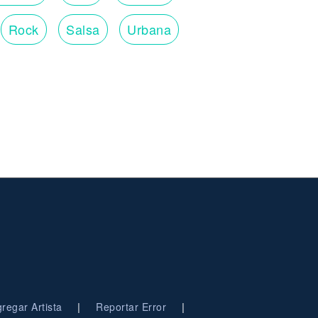
Rock
Salsa
Urbana
|
|
regar Artista
Reportar Error