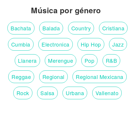
Música por género
Bachata
Balada
Country
Cristiana
Cumbia
Electronica
Hip Hop
Jazz
Llanera
Merengue
Pop
R&B
Reggae
Regional
Regional Mexicana
Rock
Salsa
Urbana
Vallenato