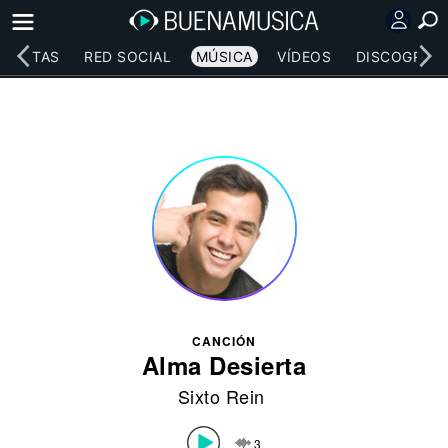
RTISTAS
RED SOCIAL
MÚSICA
VÍDEOS
DISCOGRAFÍ
CANCIÓN
Alma Desierta
Sixto Rein
3