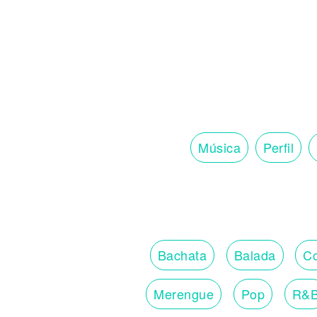
Noticias
Música
Perfil
Bachata
Balada
Co
Merengue
Pop
R&