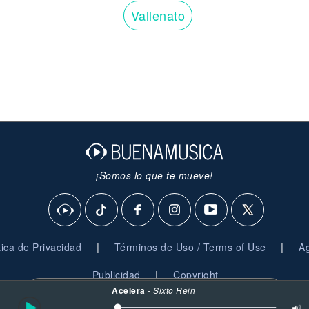
Vallenato
¡Somos lo que te mueve!
|
|
ítica de Privacidad
Términos de Uso / Terms of Use
Ag
|
Publicidad
Copyright
Acelera
-
Sixto Rein
Al usar esta plataforma, aceptas nuestro uso de
cookies
© 2026 BuenaMusica.com - Derechos Reservados