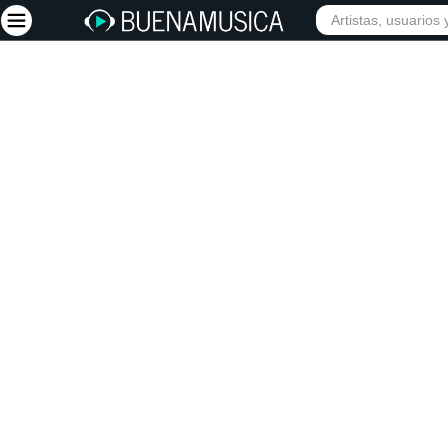
Iniciar sesión
Registrarse
Inicio
Artistas
Red Social
Música
Vídeos
Discografías
Letras
Conciertos