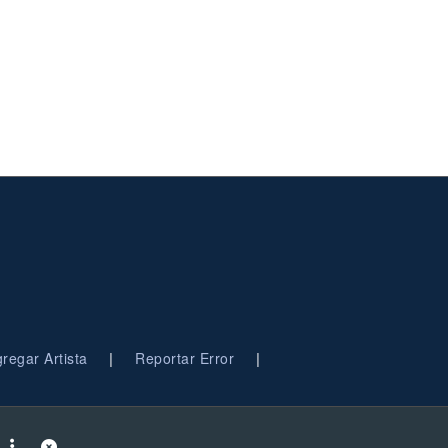
|
|
regar Artista
Reportar Error