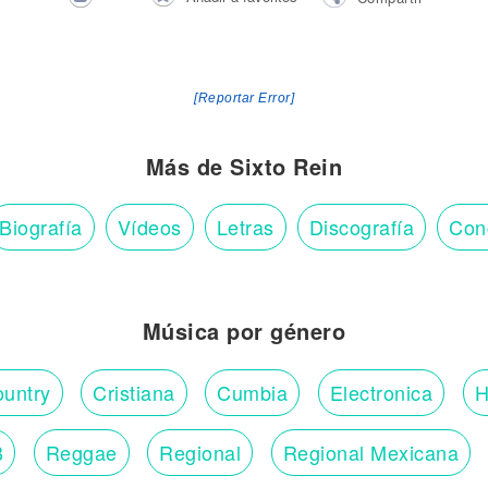
[Reportar Error]
Más de Sixto Rein
Biografía
Vídeos
Letras
Discografía
Con
Música por género
untry
Cristiana
Cumbia
Electronica
H
B
Reggae
Regional
Regional Mexicana