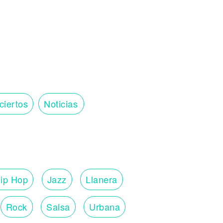
ciertos
Noticias
ip Hop
Jazz
Llanera
Rock
Salsa
Urbana