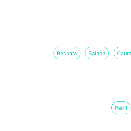
Bachata
Balada
Count
Perfil