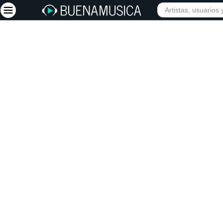
INICIO
ARTISTAS
Iniciar sesión
Registrarse
Inicio
Artistas
Red Social
Música
Vídeos
Discografías
Letras
Conciertos