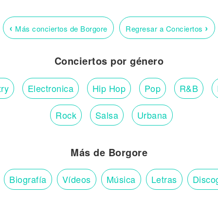
‹
›
Más conciertos de Borgore
Regresar a Conciertos
Conciertos por género
ry
Electronica
Hip Hop
Pop
R&B
Rock
Salsa
Urbana
Más de Borgore
Biografía
Vídeos
Música
Letras
Disco