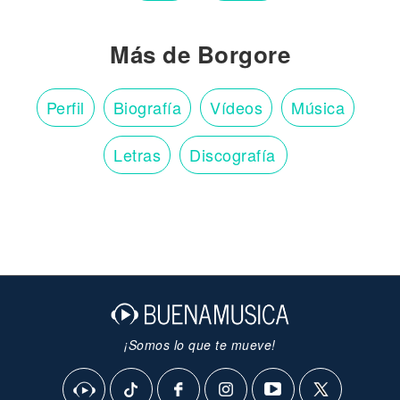
Más de Borgore
Perfil
Biografía
Vídeos
Música
Letras
Discografía
¡Somos lo que te mueve!