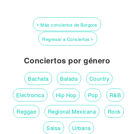
‹
Más conciertos de Borgore
›
Regresar a Conciertos
Conciertos por género
Bachata
Balada
Country
Electronica
Hip Hop
Pop
R&B
Reggae
Regional Mexicana
Rock
Salsa
Urbana