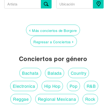
‹
Más conciertos de Borgore
›
Regresar a Conciertos
Conciertos por género
Bachata
Balada
Country
Electronica
Hip Hop
Pop
R&B
Reggae
Regional Mexicana
Rock