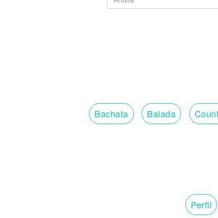
Bachata
Balada
Count
Perfil