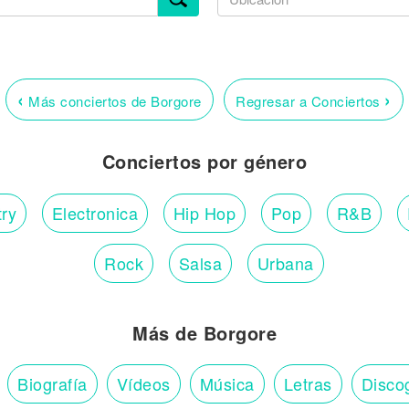
‹
›
Más conciertos de Borgore
Regresar a Conciertos
Conciertos por género
ry
Electronica
Hip Hop
Pop
R&B
Rock
Salsa
Urbana
Más de Borgore
Biografía
Vídeos
Música
Letras
Disco