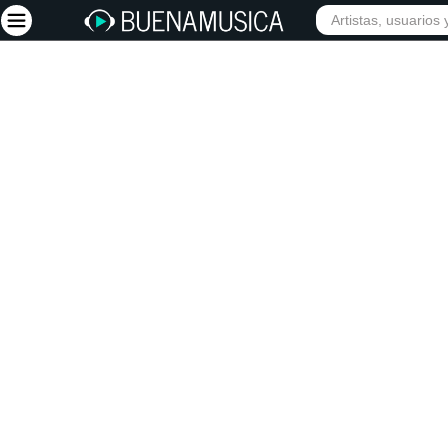
INICIO
ARTISTAS
Iniciar sesión
Registrarse
Inicio
Artistas
Red Social
Música
Vídeos
Discografías
Letras
Conciertos