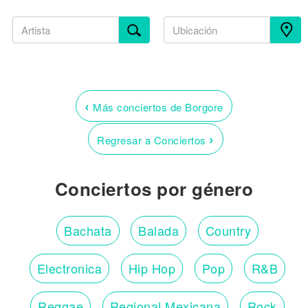
‹
Más conciertos de Borgore
›
Regresar a Conciertos
Conciertos por género
Bachata
Balada
Country
Electronica
Hip Hop
Pop
R&B
Reggae
Regional Mexicana
Rock