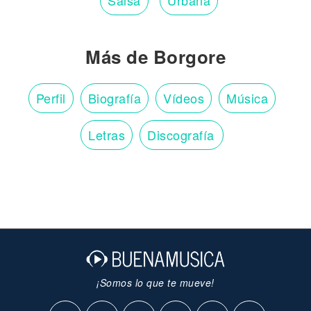
Salsa
Urbana
Más de Borgore
Perfil
Biografía
Vídeos
Música
Letras
Discografía
¡Somos lo que te mueve!