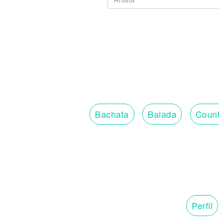
Bachata
Balada
Count
Perfil