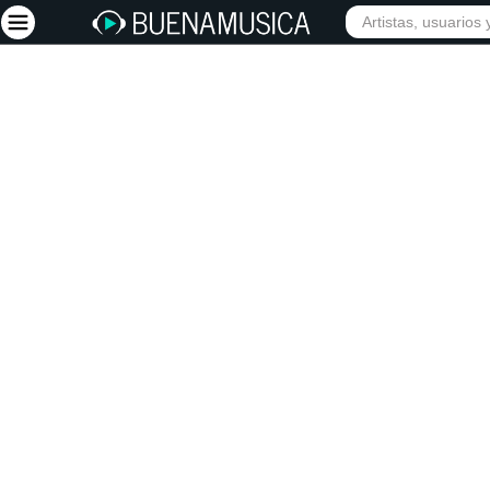
INICIO
ARTISTAS
Iniciar sesión
Registrarse
Inicio
Artistas
Red Social
Música
Vídeos
Discografías
Letras
Conciertos