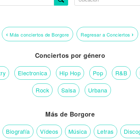
‹
›
Más conciertos de Borgore
Regresar a Conciertos
Conciertos por género
ry
Electronica
Hip Hop
Pop
R&B
Rock
Salsa
Urbana
Más de Borgore
Biografía
Vídeos
Música
Letras
Disco