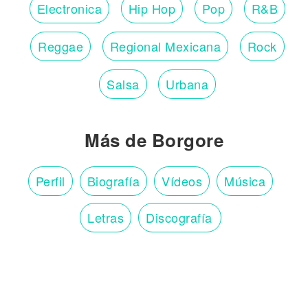
Electronica
Hip Hop
Pop
R&B
Reggae
Regional Mexicana
Rock
Salsa
Urbana
Más de Borgore
Perfil
Biografía
Vídeos
Música
Letras
Discografía