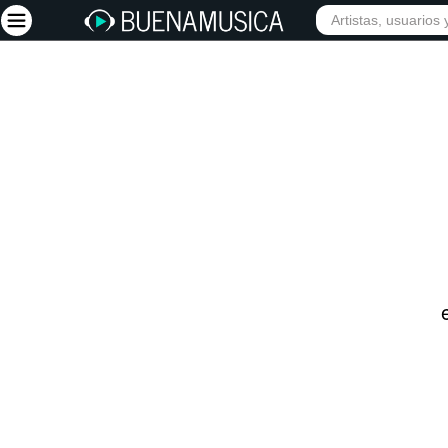
INICIO
ARTISTAS
Iniciar sesión
Registrarse
Inicio
Artistas
Red Social
Música
Vídeos
Discografías
Letras
Conciertos