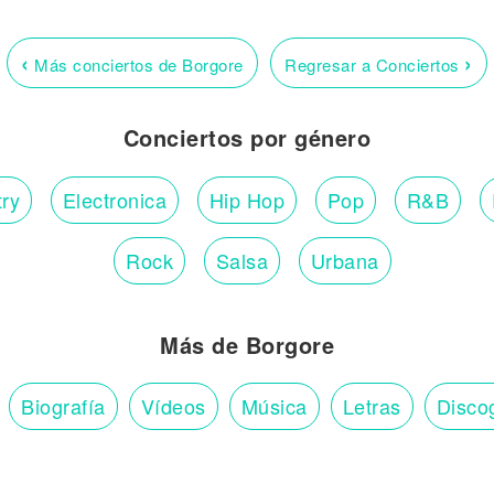
‹
›
Más conciertos de Borgore
Regresar a Conciertos
Conciertos por género
ry
Electronica
Hip Hop
Pop
R&B
Rock
Salsa
Urbana
Más de Borgore
Biografía
Vídeos
Música
Letras
Disco