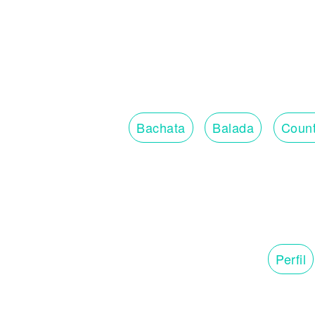
Bachata
Balada
Count
Perfil