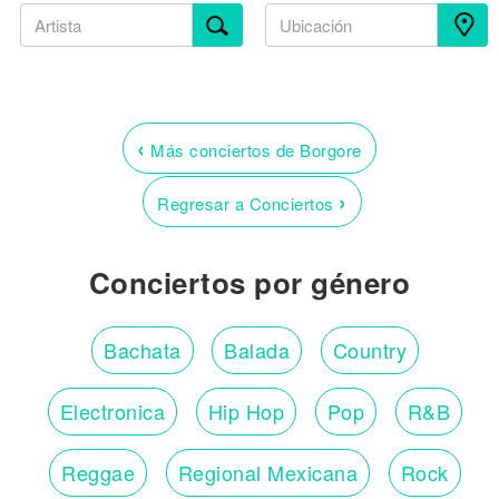
‹
Más conciertos de Borgore
›
Regresar a Conciertos
Conciertos por género
Bachata
Balada
Country
Electronica
Hip Hop
Pop
R&B
Reggae
Regional Mexicana
Rock