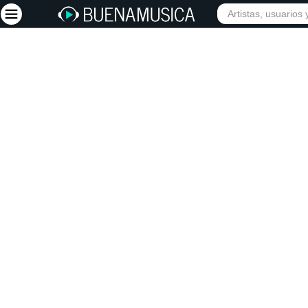
INICIO
ARTISTAS
Iniciar sesión
Registrarse
Inicio
Artistas
Red Social
Música
Vídeos
Discografías
Letras
Conciertos