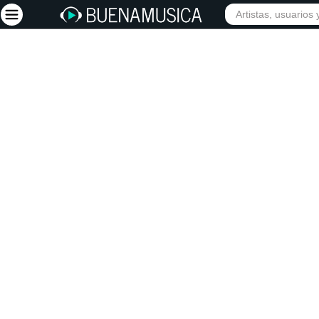
INICIO
ARTISTAS
Iniciar sesión
Registrarse
Inicio
Artistas
Red Social
Música
Vídeos
Discografías
Letras
Conciertos