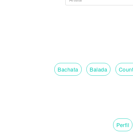
Bachata
Balada
Count
Perfil