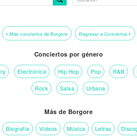
‹
›
Más conciertos de Borgore
Regresar a Conciertos
Conciertos por género
ry
Electronica
Hip Hop
Pop
R&B
Rock
Salsa
Urbana
Más de Borgore
Biografía
Vídeos
Música
Letras
Disco