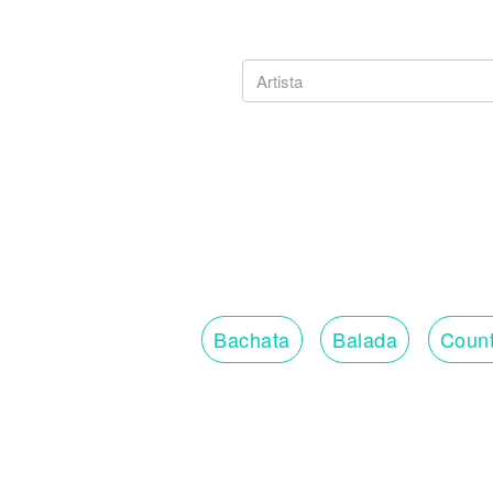
Bachata
Balada
Count