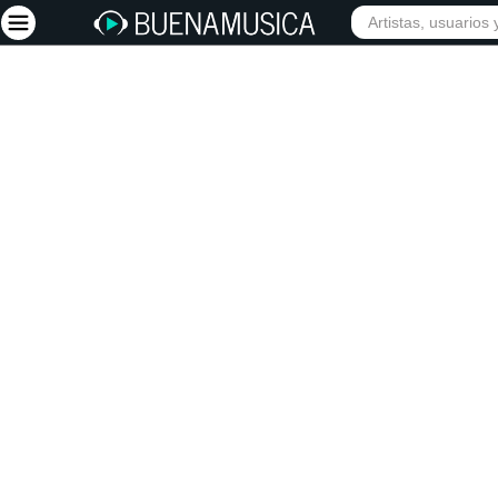
INICIO
ARTISTAS
Iniciar sesión
Registrarse
Inicio
Artistas
Red Social
Música
Vídeos
Discografías
Letras
Conciertos