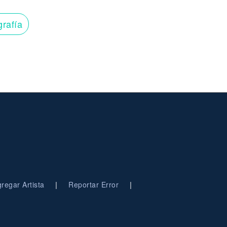
grafía
|
|
regar Artista
Reportar Error