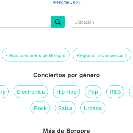
[Reportar Error]
‹
›
Más conciertos de Borgore
Regresar a Conciertos
Conciertos por género
ry
Electronica
Hip Hop
Pop
R&B
Rock
Salsa
Urbana
Más de Borgore