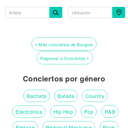
‹
Más conciertos de Borgore
›
Regresar a Conciertos
Conciertos por género
Bachata
Balada
Country
Electronica
Hip Hop
Pop
R&B
Reggae
Regional Mexicana
Rock