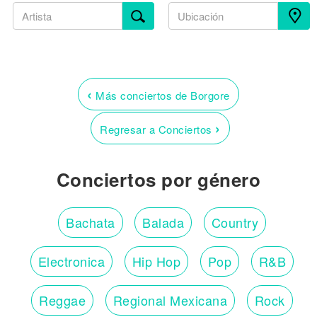
‹
Más conciertos de Borgore
›
Regresar a Conciertos
Conciertos por género
Bachata
Balada
Country
Electronica
Hip Hop
Pop
R&B
Reggae
Regional Mexicana
Rock