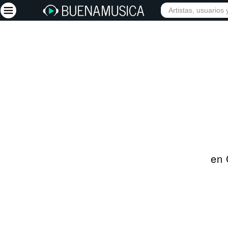
INICIO
ARTISTAS
Iniciar sesión
Registrarse
Inicio
Artistas
Red Social
Música
en 
Vídeos
Discografías
Letras
Conciertos