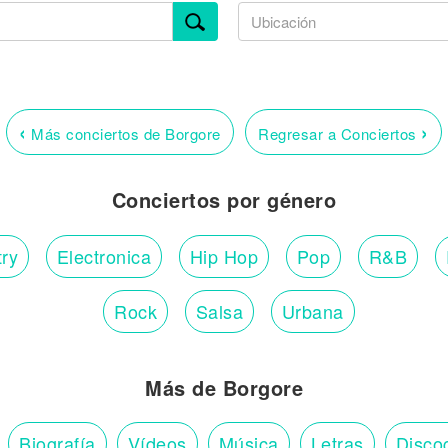
‹
›
Más conciertos de Borgore
Regresar a Conciertos
Conciertos por género
ry
Electronica
Hip Hop
Pop
R&B
Rock
Salsa
Urbana
Más de Borgore
Biografía
Vídeos
Música
Letras
Disco