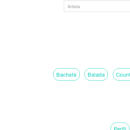
Bachata
Balada
Count
Perfil