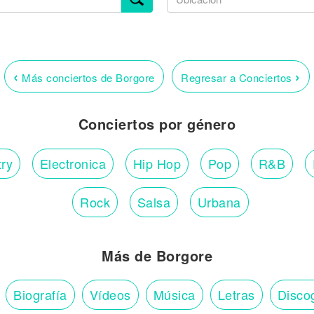
‹
›
Más conciertos de Borgore
Regresar a Conciertos
Conciertos por género
ry
Electronica
Hip Hop
Pop
R&B
Rock
Salsa
Urbana
Más de Borgore
Biografía
Vídeos
Música
Letras
Disco