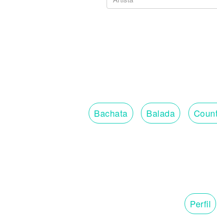
Bachata
Balada
Count
Perfil