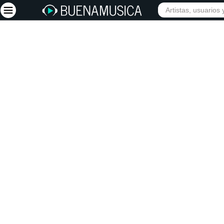
INICIO
ARTISTAS
Iniciar sesión
Registrarse
Inicio
Artistas
Red Social
Música
Vídeos
Discografías
Letras
Conciertos