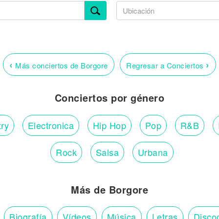
‹
›
Más conciertos de Borgore
Regresar a Conciertos
Conciertos por género
ry
Electronica
Hip Hop
Pop
R&B
Rock
Salsa
Urbana
Más de Borgore
Biografía
Vídeos
Música
Letras
Disco