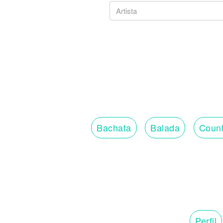
Bachata
Balada
Count
Perfil