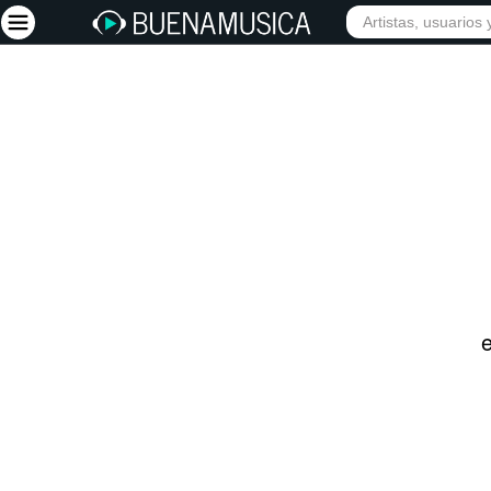
INICIO
ARTISTAS
Iniciar sesión
Registrarse
Inicio
Artistas
Red Social
Música
Vídeos
Discografías
Letras
Conciertos