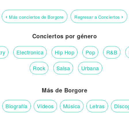
‹
›
Más conciertos de Borgore
Regresar a Conciertos
Conciertos por género
ry
Electronica
Hip Hop
Pop
R&B
Rock
Salsa
Urbana
Más de Borgore
Biografía
Vídeos
Música
Letras
Disco