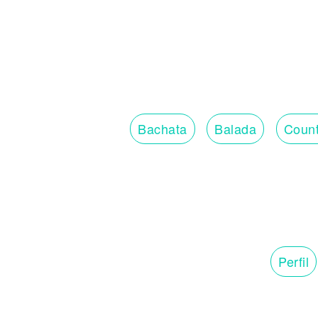
Bachata
Balada
Count
Perfil