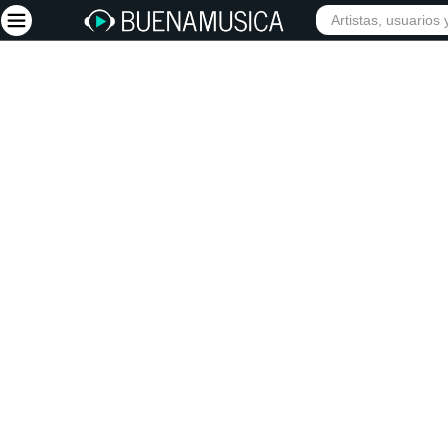
INICIO
ARTISTAS
Iniciar sesión
Registrarse
Inicio
Artistas
Red Social
Música
Vídeos
Discografías
Letras
Conciertos