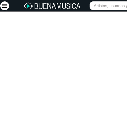
INICIO
ARTISTAS
Iniciar sesión
Registrarse
Inicio
Artistas
Red Social
Música
Vídeos
Discografías
Letras
Conciertos