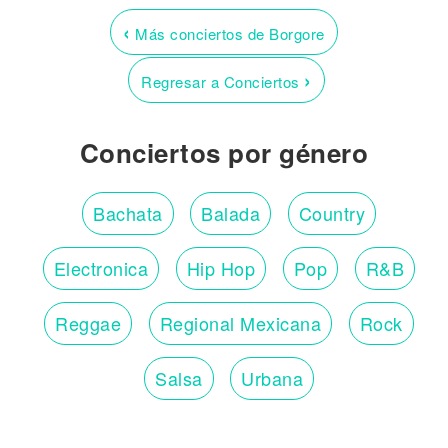
‹
Más conciertos de Borgore
›
Regresar a Conciertos
Conciertos por género
Bachata
Balada
Country
Electronica
Hip Hop
Pop
R&B
Reggae
Regional Mexicana
Rock
Salsa
Urbana