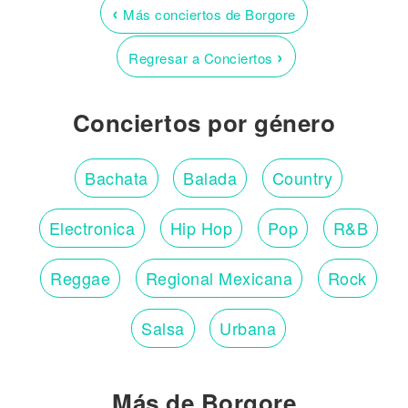
‹
Más conciertos de Borgore
›
Regresar a Conciertos
Conciertos por género
Bachata
Balada
Country
Electronica
Hip Hop
Pop
R&B
Reggae
Regional Mexicana
Rock
Salsa
Urbana
Más de Borgore