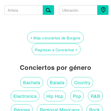
‹
Más conciertos de Borgore
›
Regresar a Conciertos
Conciertos por género
Bachata
Balada
Country
Electronica
Hip Hop
Pop
R&B
Reggae
Regional Mexicana
Rock