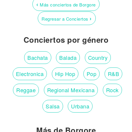
‹
Más conciertos de Borgore
›
Regresar a Conciertos
Conciertos por género
Bachata
Balada
Country
Electronica
Hip Hop
Pop
R&B
Reggae
Regional Mexicana
Rock
Salsa
Urbana
Más de Borgore