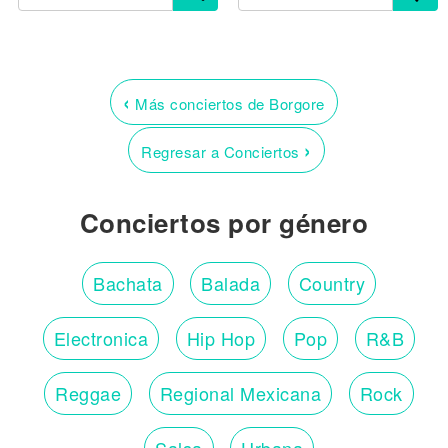
‹
Más conciertos de Borgore
›
Regresar a Conciertos
Conciertos por género
Bachata
Balada
Country
Electronica
Hip Hop
Pop
R&B
Reggae
Regional Mexicana
Rock