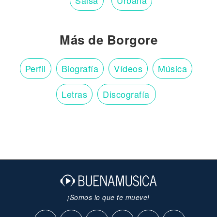
Salsa
Urbana
Más de Borgore
Perfil
Biografía
Vídeos
Música
Letras
Discografía
¡Somos lo que te mueve!