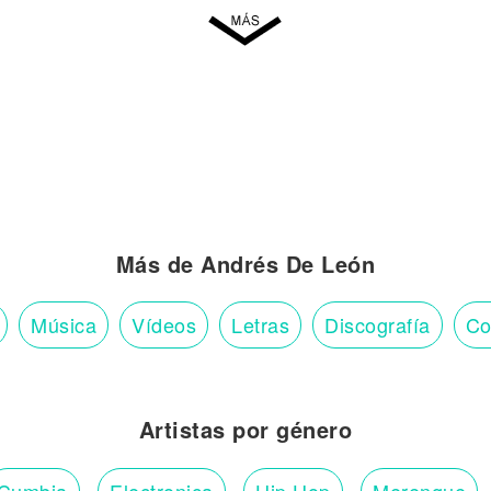
Más de Andrés De León
Música
Vídeos
Letras
Discografía
Co
Artistas por género
Cumbia
Electronica
Hip Hop
Merengue