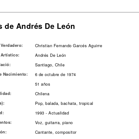
s de Andrés De León
Verdadero:
Christian Fernando Garcés Aguirre
Artístico:
Andrés De León
ació:
Santiago, Chile
e Nacimiento:
6 de octubre de 1974
51 años
lidad:
Chilena
s):
Pop, balada, bachata, tropical
d:
1993 - Actualidad
entos:
Voz, guitarra, piano
ón:
Cantante, compositor