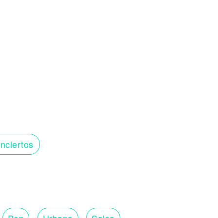
nciertos
Pop
Urbana
Salsa