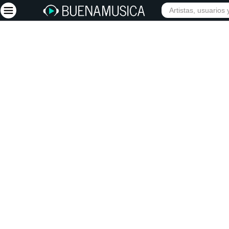
Iniciar sesión
Registrarse
Inicio
Artistas
Red Social
Música
Vídeos
Discografías
Letras
Conciertos