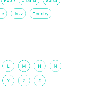
ae
Jazz
Country
L
M
N
Ñ
Y
Z
#