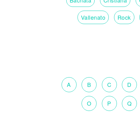
Vallenato
Rock
A
B
C
D
O
P
Q