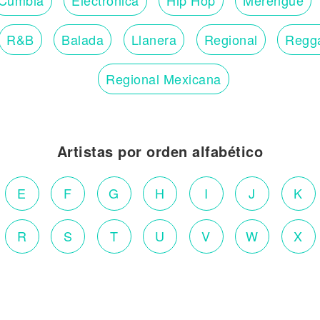
R&B
Balada
Llanera
Regional
Regg
Regional Mexicana
Artistas por orden alfabético
E
F
G
H
I
J
K
R
S
T
U
V
W
X