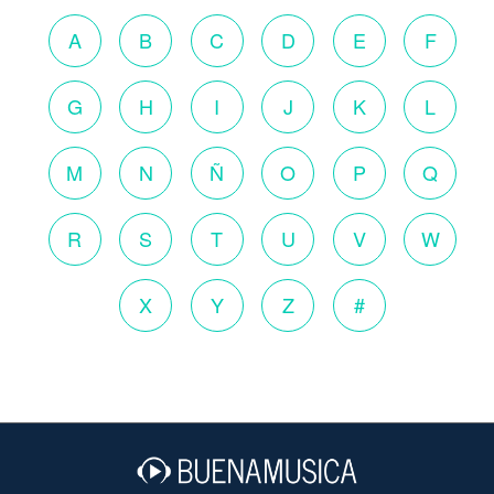
A
B
C
D
E
F
G
H
I
J
K
L
M
N
Ñ
O
P
Q
R
S
T
U
V
W
X
Y
Z
#