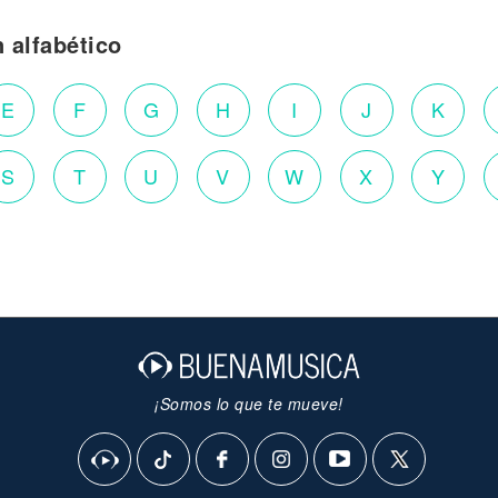
n alfabético
E
F
G
H
I
J
K
S
T
U
V
W
X
Y
¡Somos lo que te mueve!