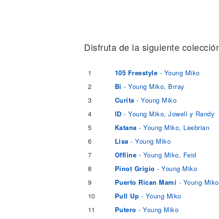
Noticias
Disfruta de la siguiente colecció
1
105 Freestyle
- Young Miko
2
Bi
- Young Miko, Brray
3
Curita
- Young Miko
4
ID
- Young Miko, Jowell y Randy
5
Katana
- Young Miko, Leebrian
6
Lisa
- Young Miko
7
Offline
- Young Miko, Feid
8
Pinot Grigio
- Young Miko
9
Puerto Rican Mami
- Young Miko
10
Pull Up
- Young Miko
11
Putero
- Young Miko