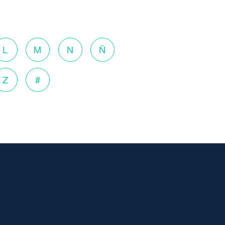
L
M
N
Ñ
Z
#