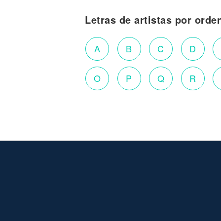
Letras de artistas por orde
A
B
C
D
O
P
Q
R