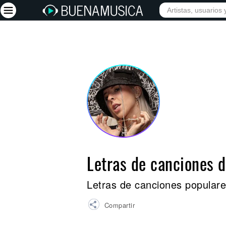
INICIO
ARTISTAS
Iniciar sesión
Registrarse
Inicio
Artistas
Red Social
Música
Letras de canciones 
Vídeos
Discografías
Letras de canciones popular
Letras
Compartir
Conciertos