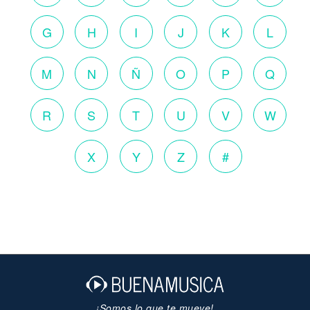
G
H
I
J
K
L
M
N
Ñ
O
P
Q
R
S
T
U
V
W
X
Y
Z
#
¡Somos lo que te mueve!