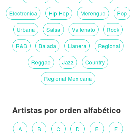
Electronica
Hip Hop
Merengue
Pop
Urbana
Salsa
Vallenato
Rock
R&B
Balada
Llanera
Regional
Reggae
Jazz
Country
Regional Mexicana
Artistas por orden alfabético
A
B
C
D
E
F