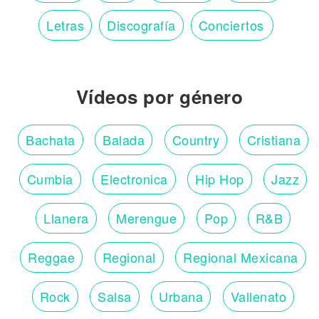
Letras
Discografía
Conciertos
Vídeos por género
Bachata
Balada
Country
Cristiana
Cumbia
Electronica
Hip Hop
Jazz
Llanera
Merengue
Pop
R&B
Reggae
Regional
Regional Mexicana
Rock
Salsa
Urbana
Vallenato