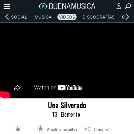
RED SOCIAL
MÚSICA
VÍDEOS
DISCOGRAFÍAS
CONC
Una Silverado
T3r Elemento
Añadir a favoritos
Compartir