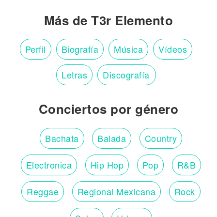
Más de T3r Elemento
Perfil
Biografía
Música
Vídeos
Letras
Discografía
Conciertos por género
Bachata
Balada
Country
Electronica
Hip Hop
Pop
R&B
Reggae
Regional Mexicana
Rock