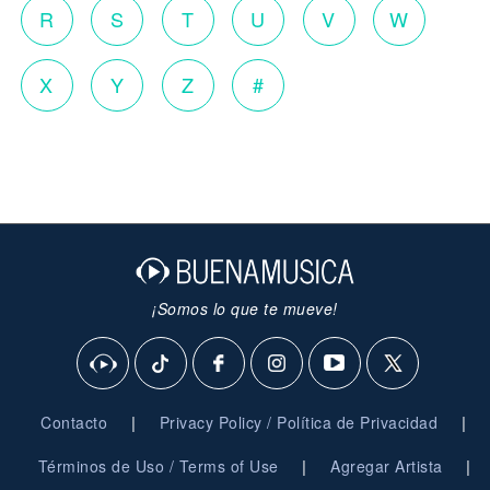
R
S
T
U
V
W
X
Y
Z
#
¡Somos lo que te mueve!
|
|
Contacto
Privacy Policy / Política de Privacidad
|
|
Términos de Uso / Terms of Use
Agregar Artista