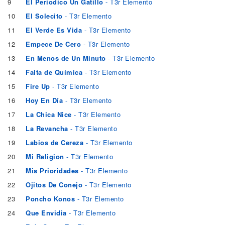
9
El Periodico Un Gatillo
- T3r Elemento
10
El Solecito
- T3r Elemento
11
El Verde Es Vida
- T3r Elemento
12
Empece De Cero
- T3r Elemento
13
En Menos de Un Minuto
- T3r Elemento
14
Falta de Química
- T3r Elemento
15
Fire Up
- T3r Elemento
16
Hoy En Día
- T3r Elemento
17
La Chica Nice
- T3r Elemento
18
La Revancha
- T3r Elemento
19
Labios de Cereza
- T3r Elemento
20
Mi Religion
- T3r Elemento
21
Mis Prioridades
- T3r Elemento
22
Ojitos De Conejo
- T3r Elemento
23
Poncho Konos
- T3r Elemento
24
Que Envidia
- T3r Elemento