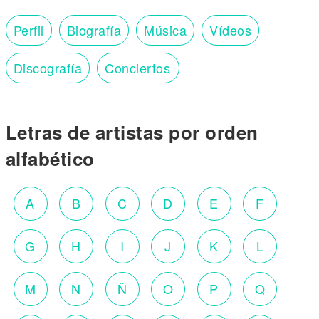
Perfil
Biografía
Música
Vídeos
Discografía
Conciertos
Letras de artistas por orden
alfabético
A
B
C
D
E
F
G
H
I
J
K
L
M
N
Ñ
O
P
Q