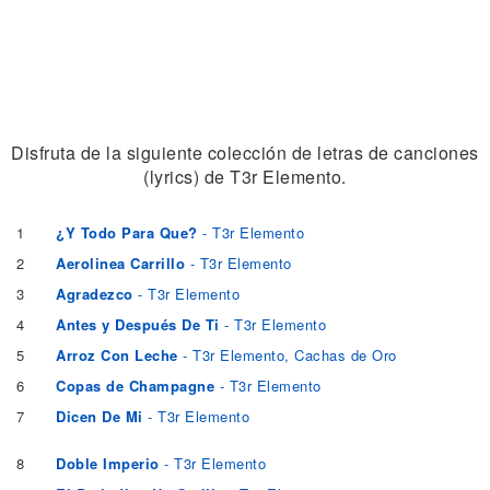
Disfruta de la siguiente colección de letras de canciones
(lyrics) de T3r Elemento.
1
¿Y Todo Para Que?
- T3r Elemento
2
Aerolinea Carrillo
- T3r Elemento
3
Agradezco
- T3r Elemento
4
Antes y Después De Ti
- T3r Elemento
5
Arroz Con Leche
- T3r Elemento, Cachas de Oro
6
Copas de Champagne
- T3r Elemento
7
Dicen De Mi
- T3r Elemento
8
Doble Imperio
- T3r Elemento