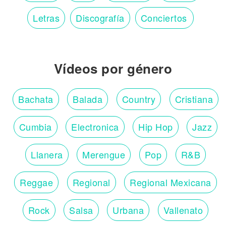
Letras
Discografía
Conciertos
Vídeos por género
Bachata
Balada
Country
Cristiana
Cumbia
Electronica
Hip Hop
Jazz
Llanera
Merengue
Pop
R&B
Reggae
Regional
Regional Mexicana
Rock
Salsa
Urbana
Vallenato