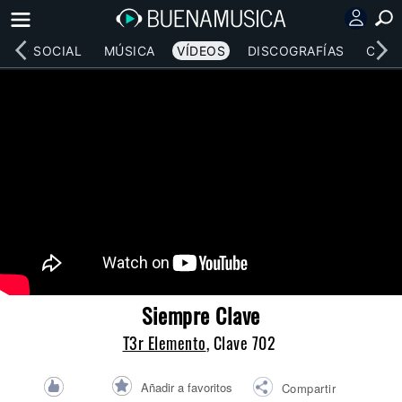
RED SOCIAL
MÚSICA
VÍDEOS
DISCOGRAFÍAS
CONC
Siempre Clave
T3r Elemento
, Clave 702
Añadir a favoritos
Compartir