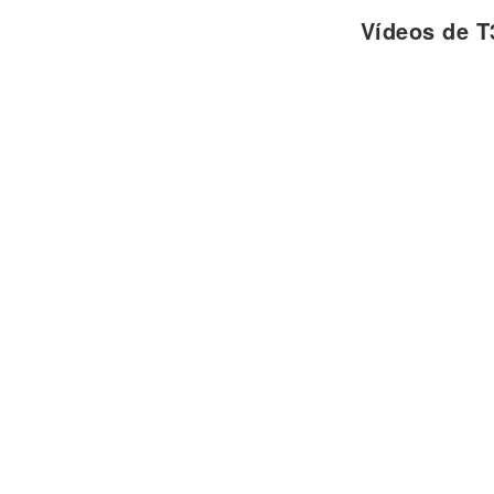
Cuando voy para la escuela la mochila 
Vídeos de T
No puedo dejar de pensar en ti
El tiempo y las horas vuelan junto a ti
Quisiera detener el tiempo...
Cuando estoy junto a ti