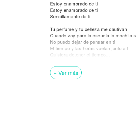
Estoy enamorado de ti
Estoy enamorado de ti
Sencillamente de ti
Tu perfume y tu belleza me cautivan
Cuando voy para la escuela la mochila 
No puedo dejar de pensar en ti
El tiempo y las horas vuelan junto a ti
Quisiera detener el tiempo...
Cuando estoy junto a ti
+ Ver más
Ojos de princesa, linda muñequita
Labios de manzana
Como me encanta, mirarte tu sonrisa
Esos ojos bellos, que adornan tu cabello
Tu hermosa mirada, cuerpo de parada
Con letra viento lento
Estoy enamorado de ti
Estoy enamorado de ti
Tu perfume y tu belleza me cautivan