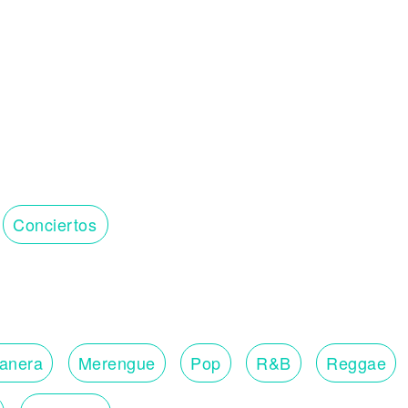
Conciertos
lanera
Merengue
Pop
R&B
Reggae