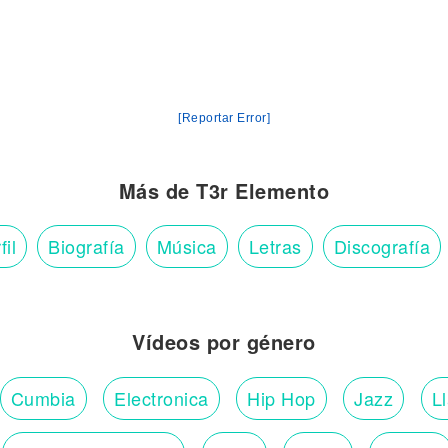
[Reportar Error]
Más de T3r Elemento
fil
Biografía
Música
Letras
Discografía
Vídeos por género
Cumbia
Electronica
Hip Hop
Jazz
L