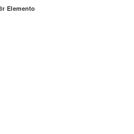
se me olvida
3r Elemento