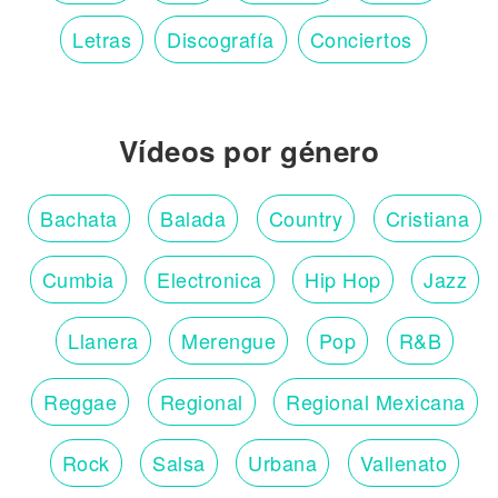
Letras
Discografía
Conciertos
Vídeos por género
Bachata
Balada
Country
Cristiana
Cumbia
Electronica
Hip Hop
Jazz
Llanera
Merengue
Pop
R&B
Reggae
Regional
Regional Mexicana
Rock
Salsa
Urbana
Vallenato