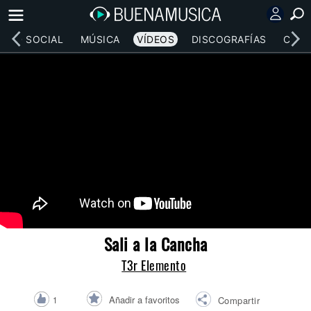
RED SOCIAL
MÚSICA
VÍDEOS
DISCOGRAFÍAS
CONC
Sali a la Cancha
T3r Elemento
Añadir a favoritos
1
Compartir