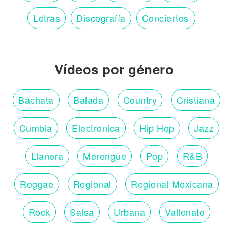
Letras
Discografía
Conciertos
Vídeos por género
Bachata
Balada
Country
Cristiana
Cumbia
Electronica
Hip Hop
Jazz
Llanera
Merengue
Pop
R&B
Reggae
Regional
Regional Mexicana
Rock
Salsa
Urbana
Vallenato