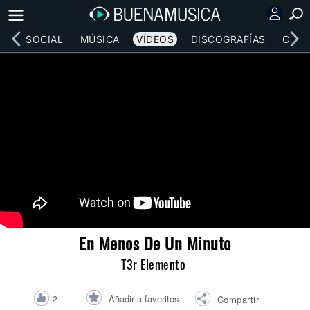
RED SOCIAL
MÚSICA
VÍDEOS
DISCOGRAFÍAS
CONC
En Menos De Un Minuto
T3r Elemento
Añadir a favoritos
2
Compartir