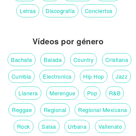
Letras
Discografía
Conciertos
Vídeos por género
Bachata
Balada
Country
Cristiana
Cumbia
Electronica
Hip Hop
Jazz
Llanera
Merengue
Pop
R&B
Reggae
Regional
Regional Mexicana
Rock
Salsa
Urbana
Vallenato