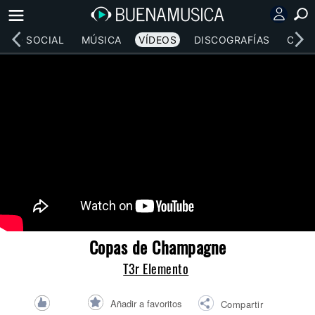
RED SOCIAL
MÚSICA
VÍDEOS
DISCOGRAFÍAS
CONC
Copas de Champagne
T3r Elemento
Añadir a favoritos
Compartir