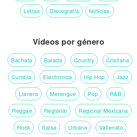
Letras
Discografía
Noticias
Vídeos por género
Bachata
Balada
Country
Cristiana
Cumbia
Electronica
Hip Hop
Jazz
Llanera
Merengue
Pop
R&B
Reggae
Regional
Regional Mexicana
Rock
Salsa
Urbana
Vallenato